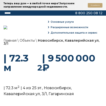
Теперь ваш дом — в любой точке мира! Запускаем
Подробности
направление международной недвижимости.
8 800 250 08 12
›
Основные услуги
›
Расширенные возможности
›
Дополнительная защита и сервис
Главная
\
Объекты
\
Новосибирск, Кавалерийская ул,
3/1
| 72.3
| 9 500 000
м
₽
2
2
| 72.3 м
| 4 из 25 эт., Новосибирск,
Кавалерийская ул, 3/1,
Гагаринская